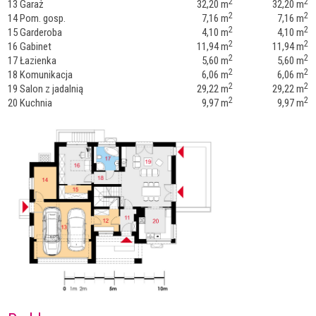
2
2
13 Garaż
32,20 m
32,20 m
2
2
14 Pom. gosp.
7,16 m
7,16 m
2
2
15 Garderoba
4,10 m
4,10 m
2
2
16 Gabinet
11,94 m
11,94 m
2
2
17 Łazienka
5,60 m
5,60 m
2
2
18 Komunikacja
6,06 m
6,06 m
2
2
19 Salon z jadalnią
29,22 m
29,22 m
2
2
20 Kuchnia
9,97 m
9,97 m