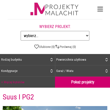
WYBIERZ PROJEKT:
Ulubione (0)
Porównaj (0)
Rodzaj budynku
Powierzchnia użytkowa
Kondygnacje
Garaż / Wiata
Pokaż projekty
+ Więcej kryteriów
Suus I PG2