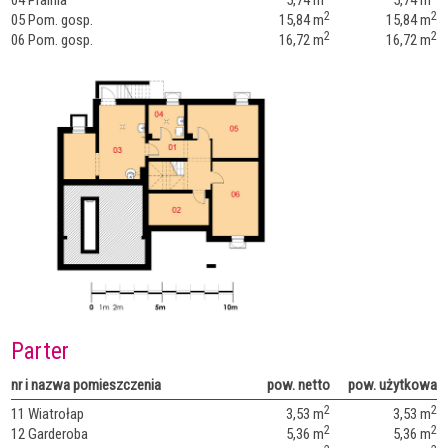
2
2
05 Pom. gosp.
15,84 m
15,84 m
2
2
06 Pom. gosp.
16,72 m
16,72 m
Parter
nr i nazwa pomieszczenia
pow. netto
pow. użytkowa
2
2
11 Wiatrołap
3,53 m
3,53 m
2
2
12 Garderoba
5,36 m
5,36 m