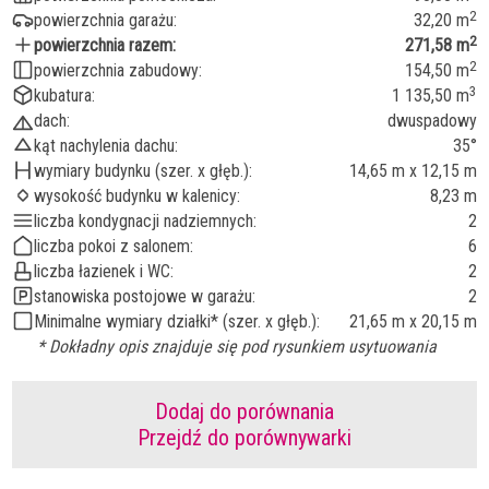
2
powierzchnia garażu:
32,20 m
2
powierzchnia razem:
271,58 m
2
powierzchnia zabudowy:
154,50 m
3
kubatura:
1 135,50 m
dach:
dwuspadowy
kąt nachylenia dachu:
35°
wymiary budynku (szer. x głęb.):
14,65 m x 12,15 m
wysokość budynku w kalenicy:
8,23 m
liczba kondygnacji nadziemnych:
2
liczba pokoi z salonem:
6
liczba łazienek i WC:
2
stanowiska postojowe w garażu:
2
Minimalne wymiary działki* (szer. x głęb.):
21,65 m x 20,15 m
* Dokładny opis znajduje się pod rysunkiem usytuowania
Dodaj do porównania
Przejdź do porównywarki