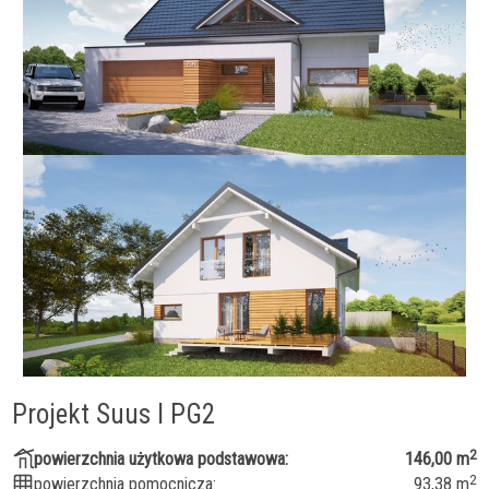
Projekt Suus I PG2
2
powierzchnia użytkowa podstawowa:
146,00 m
2
powierzchnia pomocnicza:
93,38 m